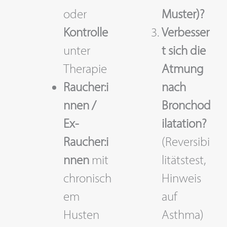
oder
Muster)?
Kontrolle
Verbesser
unter
t sich die
Therapie
Atmung
Raucher:i
nach
nnen /
Bronchod
Ex-
ilatation?
Raucher:i
(Reversibi
nnen
mit
litätstest,
chronisch
Hinweis
em
auf
Husten
Asthma)