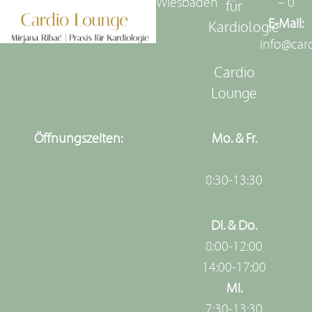
Wiesbaden
– 0
für
E-Mail:
Kardiologie
info@car
Cardio
Lounge
Öffnungszeiten:
Mo. & Fr.
8:30-13:30
Di. & Do.
8:00-12:00
14:00-17:00
Mi.
7:30-13:30