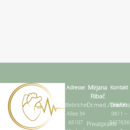
Mirjana
Adresse:
Kontakt
Ribać
Dr.med./Univ.Kr
Biebricher
Telefon:
Allee 34
0611 –
65187
9457636
Privatpraxis