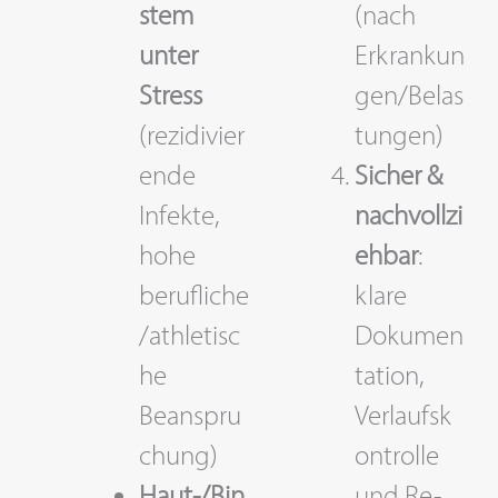
stem
(nach
unter
Erkrankun
Stress
gen/Belas
(rezidivier
tungen)
ende
Sicher &
Infekte,
nachvollzi
hohe
ehbar
:
berufliche
klare
/athletisc
Dokumen
he
tation,
Beanspru
Verlaufsk
chung)
ontrolle
Haut-/Bin
und Re-