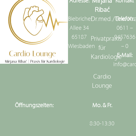
Mirjana
Adresse:
Kontakt
Ribać
Dr.med./Univ.Kr
Biebricher
Telefon:
Allee 34
0611 –
65187
9457636
Privatpraxis
Wiesbaden
– 0
für
E-Mail:
Kardiologie
info@car
Cardio
Lounge
Öffnungszeiten:
Mo. & Fr.
8:30-13:30