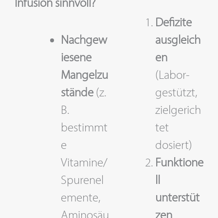
Infusion sinnvoll?
Defizite
Nachgew
ausgleich
iesene
en
Mangelzu
(Labor-
stände
(z.
gestützt,
B.
zielgerich
bestimmt
tet
e
dosiert)
Vitamine/
Funktione
Spurenel
ll
emente,
unterstüt
Aminosäu
zen