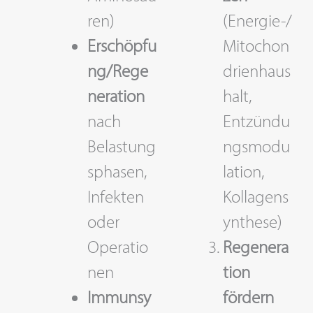
ren)
(Energie-/
Erschöpfu
Mitochon
ng/Rege
drienhaus
neration
halt,
nach
Entzündu
Belastung
ngsmodu
sphasen,
lation,
Infekten
Kollagens
oder
ynthese)
Operatio
Regenera
nen
tion
Immunsy
fördern