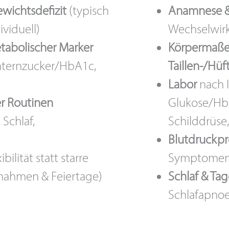
wichtsdefizit
(typisch
Anamnese 
viduell)
Wechselwirk
tabolischer Marker
Körpermaß
chternzucker/HbA1c,
Taillen-/Hü
Labor
nach I
er Routinen
Glukose/HbA
Schlaf,
Schilddrüse,
Blutdruckpro
ibilität statt starre
Symptome
snahmen & Feiertage)
Schlaf & Ta
Schlafapnoe