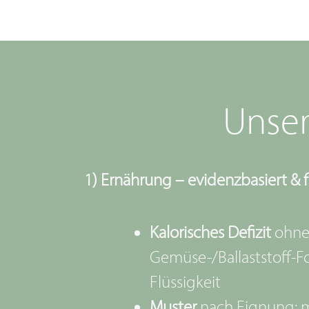
Unser
1) Ernährung – evidenzbasiert & f
Kalorisches Defizit
ohne 
Gemüse-/Ballaststoff-F
Flüssigkeit
Muster
nach Eignung: m