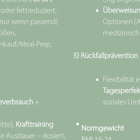
oder fettreduziert,
Überweisun
nur wenn passend)
Optionen (A
ößen,
medizinisch 
nkauf/Meal-Prep,
5) Rückfallprävention
Flexibilität
Tagesperfek
ieverbrauch
+
soziales Um
itte),
Krafttraining
Normgewicht
e Ausdauer – dosiert,
BMI 18-24