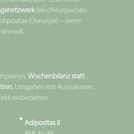
gsnetzwerk
bei chirurgischen
dipositas-Chirurgie) – wenn
sinnvoll.
 einplanen,
Wochenbilanz statt
tion
, Umgehen mit Ausnahmen,
feld einbeziehen.
Adipositas II
BMI 35-39