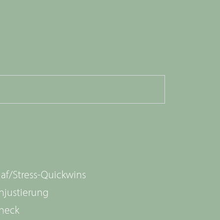
laf/Stress-Quickwins
injustierung
check