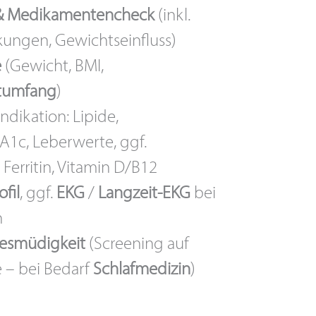
& Medikamentencheck
(inkl.
ungen, Gewichtseinfluss)
e
(Gewicht, BMI,
ftumfang
)
ndikation: Lipide,
1c, Leberwerte, ggf.
 Ferritin, Vitamin D/B12
fil
, ggf.
EKG
/
Langzeit-EKG
bei
n
gesmüdigkeit
(Screening auf
 – bei Bedarf
Schlafmedizin
)