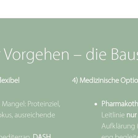
 Vorgehen – die Bau
lexibel
4) Medizinische Optio
Mangel: Proteinziel,
Pharmakoth
okus, ausreichende
Leitlinie
nur
Aufklärung (
editerran,
DASH
,
eng begleite