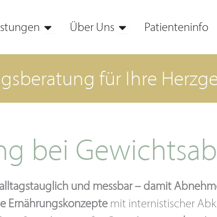
istungen
Über Uns
Patienteninfo
Öffne Unsere Leistungen
Öffne Über Uns
gsberatung für Ihre Herzg
ng bei Gewichts
, alltagstauglich und messbar – damit Abnehme
te Ernährungskonzepte
mit internistischer Ab