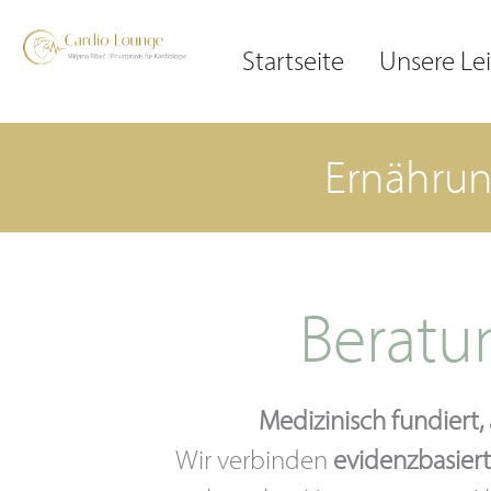
Inhalt
Zum
springen
Inhalt
Startseite
Unsere Le
springen
Ernährun
Beratu
Medizinisch fundiert
Wir verbinden
evidenzbasier